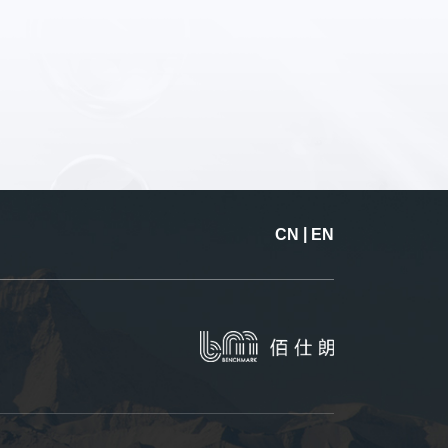
|
CN
EN