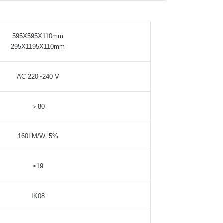
595X595X110mm
295X1195X110mm
AC 220~240 V
＞80
160LM/W±5%
≤19
IK08