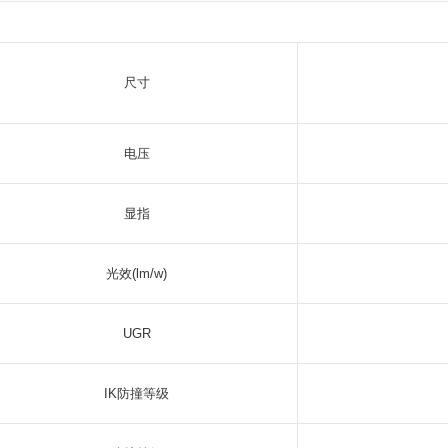
尺寸
电压
显指
光效(lm/w)
UGR
IK防撞等级