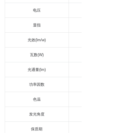
电压
AC 200~240 V
显指
≥80
光效(lm/w)
100
瓦数(W)
40
光通量(lm)
4000
功率因数
>0.9
色温
3000K-4000K-650
发光角度
140°
保质期
3/5 years