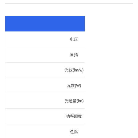
电压
显指
光效(lm/w)
瓦数(W)
光通量(lm)
功率因数
色温